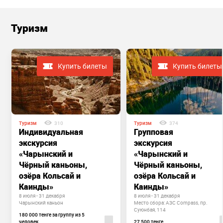
Туризм
Купить билеты
Купить билеты
Туризм
310
Туризм
374
Индивидуальная
Групповая
экскурсия
экскурсия
«Чарынский и
«Чарынский и
Чёрный каньоны,
Чёрный каньоны,
озёра Кольсай и
озёра Кольсай и
Каинды»
Каинды»
8 июля - 31 декабря
8 июля - 31 декабря
Чарынский каньон
Место сбора: АЗС Compass, пр.
Суюнбая, 114
180 000 тенге за группу из 5
человек
27 500 тенге