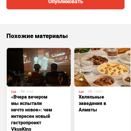
Опубликовать
Похожие материалы
Еда
9309
Еда
14495
«Вчера вечером
Халяльные
мы испытали
заведения в
нечто новое»: чем
Алматы
интересен новый
гастропроект
VkusKino