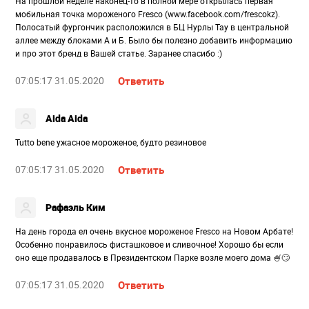
На прошлой неделе наконец-то в полной мере открылась первая
мобильная точка мороженого Fresco (www.facebook.com/frescokz).
Полосатый фургончик расположился в БЦ Нурлы Тау в центральной
аллее между блоками А и Б. Было бы полезно добавить информацию
и про этот бренд в Вашей статье. Заранее спасибо :)
07:05:17 31.05.2020
Ответить
Aida Aida
Tutto bene ужасное мороженое, будто резиновое
07:05:17 31.05.2020
Ответить
Рафаэль Ким
На день города ел очень вкусное мороженое Fresco на Новом Арбате!
Особенно понравилось фисташковое и сливочное! Хорошо бы если
оно еще продавалось в Президентском Парке возле моего дома 🍧🙄
07:05:17 31.05.2020
Ответить