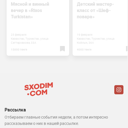
Мясной и винный
Детский мастер-
вечер в «Rixos
класс от «Шеф-
Turkistan»
повара»
25 февраля
19 февраля
Казахстан, Туркестан, улица
Казахстан, Туркестан, улица
Саттарханова, 33А
Койлык, 36А
15000 тенге
4000 тенге
Рассылка
Отбираем главные события недели, а потом интересно
рассказываем о них в нашей рассылке.