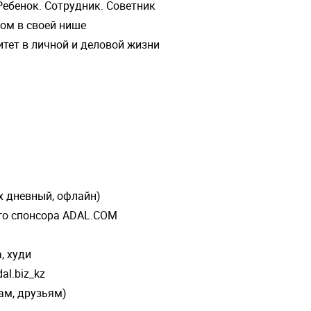
Ребенок. Сотрудник. Советник
ром в своей нише
итет в личной и деловой жизни
х дневный, офлайн)
го спонсора ADAL.COM
, худи
al.biz_kz
ам, друзьям)