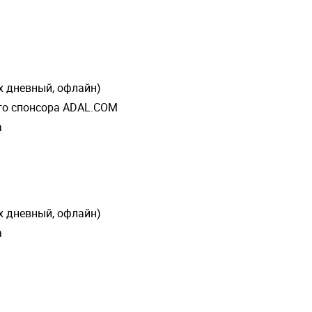
х дневный, офлайн)
го спонсора ADAL.COM
а
х дневный, офлайн)
а