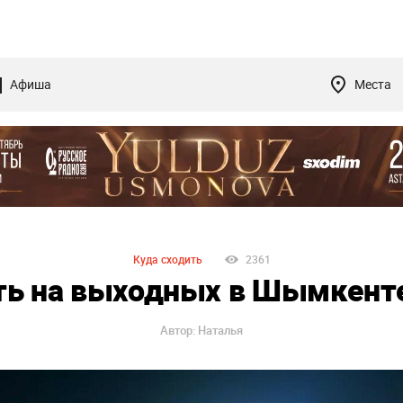
Афиша
Места
Куда сходить
2361
ть на выходных в Шымкенте
Автор: Наталья