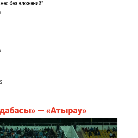
знес без вложений"
а
а
S
дабасы» — «Атырау»