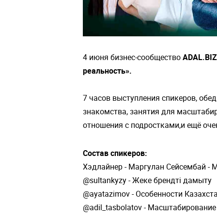
4 июня бизнес-сообщество
ADAL.BIZ
реальность».
7 часов выступления спикеров, обед
знакомства, занятия для масштаби
отношения с подростками,и ещё оче
Состав спикеров:
Хэдлайнер - Маргулан Сейсембай 
@sultankyzy - Жеке брендті дамыту
@ayatazimov - Особенности Казахс
@adil_tasbolatov - Масштабирован