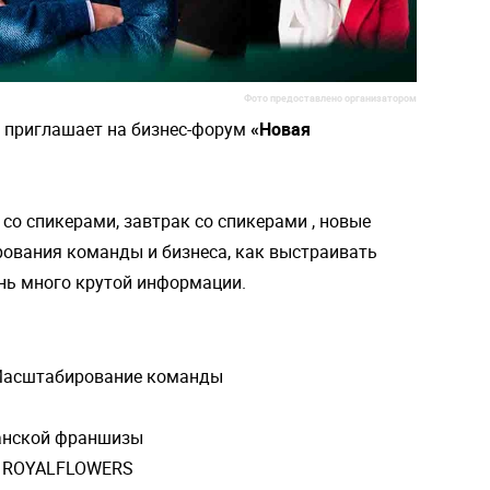
Фото предоставлено организатором
приглашает на бизнес-форум
«Новая
 со спикерами, завтрак со спикерами , новые
рования команды и бизнеса, как выстраивать
нь много крутой информации.
- Масштабирование команды
танской франшизы
ие ROYALFLOWERS