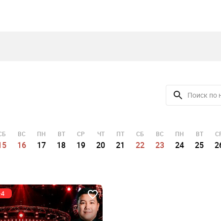
СБ
ВС
ПН
ВТ
СР
ЧТ
ПТ
СБ
ВС
ПН
ВТ
С
15
16
17
18
19
20
21
22
23
24
25
2