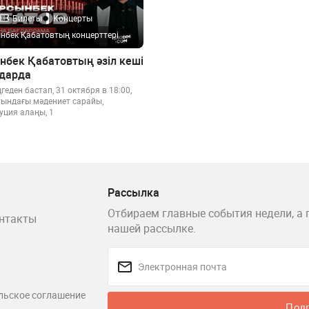
Билеты
Концерты
нбек Қабатовтың концерттері
нбек Қабатовтың әзіл кеші
дарда
геден бастап, 31 октября в 18:00,
тындағы мәдениет сарайы,
уция алаңы, 1
Рассылка
Отбираем главные события недели, а 
нтакты
нашей рассылке.
льское соглашение
Под