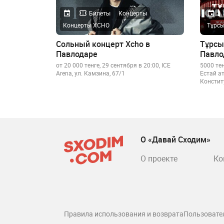
Билеты
Концерты
Концерты XCHO
Тұрсы
Сольный концерт Xcho в
Тұрсы
Павлодаре
Павло
от 20 000 тенге, 29 сентября в 20:00, ICE
5000 тең
Arena, ул. Камзина, 67/1
Естай а
Констит
О «Давай Сходим»
О проекте
Ко
Правила использования и возврата
Пользовате