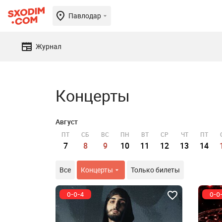
Павлодар
Журнал
Концерты
Август
ПТ
СБ
ВС
ПН
ВТ
СР
ЧТ
ПТ
7
8
9
10
11
12
13
14
Все
Концерты
Только билеты