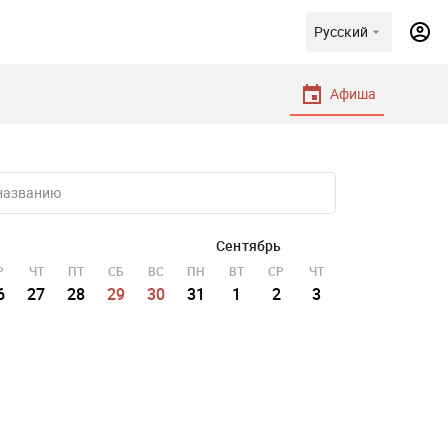
Русский
Афиша
Сентябрь
Р
ЧТ
ПТ
СБ
ВС
ПН
ВТ
СР
ЧТ
ПТ
СБ
ВС
6
27
28
29
30
31
1
2
3
4
5
6