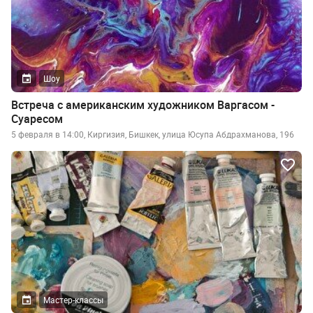
Шоу
Встреча с американским художником Варгасом -
Суаресом
5 февраля в 14:00, Киргизия, Бишкек, улица Юсупа Абдрахманова, 196
Мастер-классы