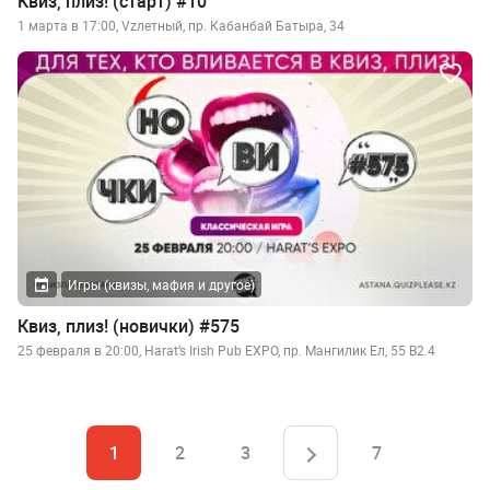
Квиз, плиз! (старт) #10
1 марта в 17:00, Vzлетный, пр. Кабанбай Батыра, 34
Игры (квизы, мафия и другое)
Квиз, плиз! (новички) #575
25 февраля в 20:00, Harat’s Irish Pub EXPO​, пр. Мангилик Ел, 55 B2.4
1
2
3
7