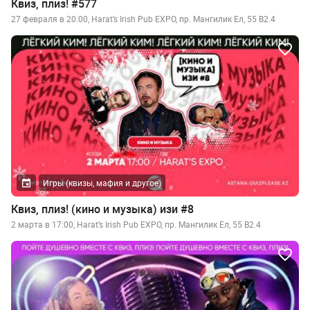
Квиз, плиз! #577
27 февраля в 20:00, Harat’s Irish Pub EXPO​, пр. Мангилик Ел, 55 B2.4
Игры (квизы, мафия и другое)
Квиз, плиз! (кино и музыка) изи #8
2 марта в 17:00, Harat’s Irish Pub EXPO​, пр. Мангилик Ел, 55 B2.4