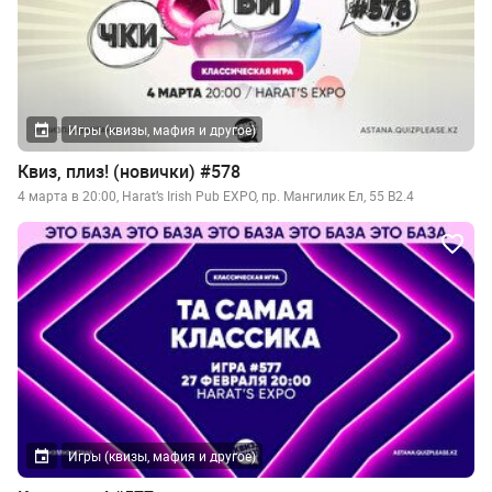
Игры (квизы, мафия и другое)
Квиз, плиз! (новички) #578
4 марта в 20:00, Harat’s Irish Pub EXPO​, пр. Мангилик Ел, 55 B2.4
Игры (квизы, мафия и другое)