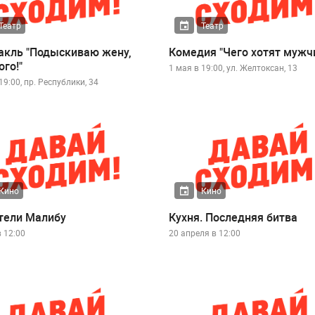
Театр
Театр
акль "Подыскиваю жену,
Комедия "Чего хотят мужч
го!"
1 мая в 19:00, ул. Желтоксан, 13
19:00, пр. Республики, 34
Кино
Кино
тели Малибу
Кухня. Последняя битва
 12:00
20 апреля в 12:00