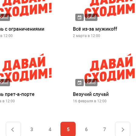
Кино
Кино
ь с ограничениями
Всё из-за мужикoff
в 12:00
2 марта в 12:00
Кино
Кино
ь прет-а-порте
Везучий случай
а в 12:00
16 февраля в 12:00
3
4
5
6
7