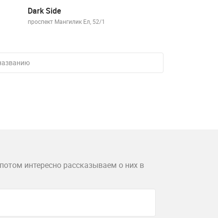
ly&Joker
Dark Side
Байтурсынова 9
проспект Мангили
потом интересно рассказываем о них в