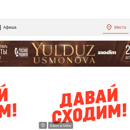
Афиша
Места
Бары и пабы