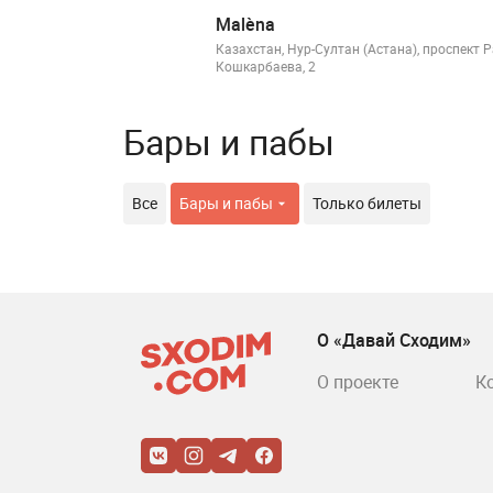
Good Bar
ул. Иманова, 5
Бары и пабы
Все
Бары и пабы
Только билеты
О «Давай Сходим»
О проекте
К