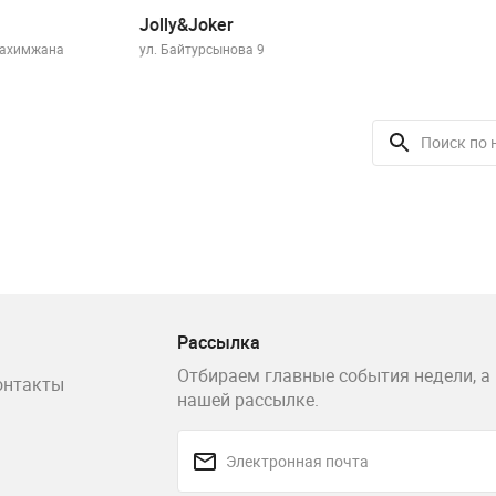
Malèna
Jol
Казахстан, Нур-Султан (Астана), проспект Рахимжана
ул. 
Кошкарбаева, 2
Рассылка
Отбираем главные события недели, а 
онтакты
нашей рассылке.