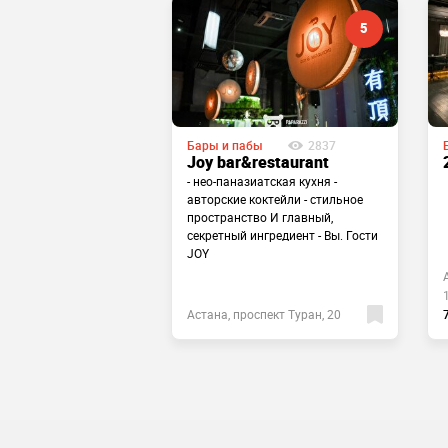
5
Бары и пабы
2837
бы
1970
Joy bar&restaurant
- нео-паназиатская кухня -
авторские коктейли - стильное
пространство И главный,
секретный ингредиент - Вы. Гости
JOY
 Нұр-Сұлтан
лияс Омаров
Астана, проспект Туран, 20