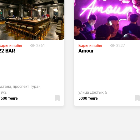
Бары и пабы
2861
Бары и пабы
3227
22 BAR
Amour
Астана, проспект Туран,
19/2
улица Достык, 5
7500 тенге
5000 тенге