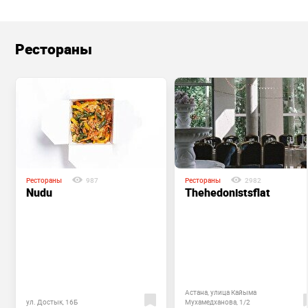
Рестораны
Рестораны
987
Рестораны
2982
Nudu
Thehedonistsflat
Астана, улица Кайыма
ул. Достык, 16Б
Мухамедханова, 1/2