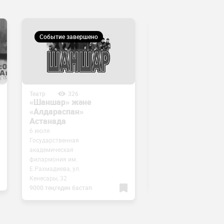
Событие завершено
Событие завершен
Театр
326
Театр
10321
«Шаншар» және
«Тақиялы періш
«Алдараспан»
спектаклі
Астанада
6 июля
Государственная
академическая
26 июля
филармония им.
BIArt, Сығанақ көшесі, 
Е.Рахмадиева, ул.
5000 теңгеден бастап
Кенесары, 32
9000 теңгеден бастап