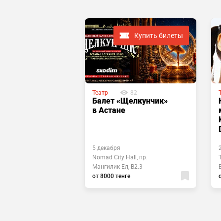
Купить билеты
 завершено
Театр
82
489
Балет «Щелкунчик»
а
в Астане
ля «Белые
Астане
5 декабря
Nomad City Hall, пр.
. Горького, ул.
Мангилик Ел, B2.3
 13
от 8000 тенге