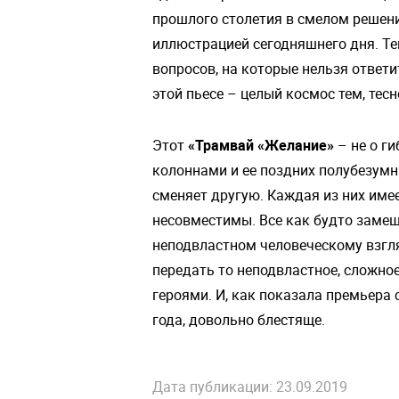
прошлого столетия в смелом решен
иллюстрацией сегодняшнего дня. Те
вопросов, на которые нельзя ответ
этой пьесе – целый космос тем, тес
Этот
«Трамвай «Желание»
– не о ги
колоннами и ее поздних полубезумн
сменяет другую. Каждая из них име
несовместимы. Все как будто замеша
неподвластном человеческому взгля
передать то неподвластное, сложн
героями. И, как показала премьера 
года, довольно блестяще.
Дата публикации: 23.09.2019