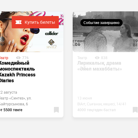
Купить билеты
Событие завершено
Театр
776
Театр
838
Комедийный
Лирикалық драма
моноспектакль
«Әйел махаббаты»
Kazakh Princess
Diaries
22 августа
Театр «Синтез», ул.
13 июня
Байтурсынова, 6
BIArt, Сығанақ көшесі, 14/41
от 5500 тенге
4000 теңгеден бастап