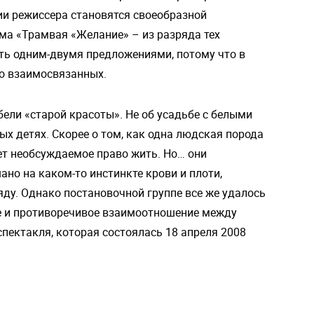
ии режиссера становятся своеобразной
ма «Трамвая «Желание» – из разряда тех
ить одним-двумя предложениями, потому что в
но взаимосвязанных.
бели «старой красоты». Не об усадьбе с белыми
ых детях. Скорее о том, как одна людская порода
ет необсуждаемое право жить. Но… они
но на каком-то инстинкте крови и плоти,
ду. Однако постановочной группе все же удалось
ое и противоречивое взаимоотношение между
спектакля, которая состоялась 18 апреля 2008