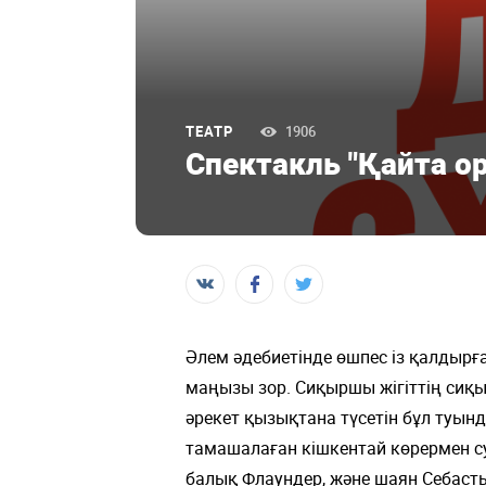
ТЕАТР
1906
Спектакль "Қайта ор
Әлем әдебиетінде өшпес із қалдырған 
маңызы зор. Сиқыршы жігіттің сиқы
әрекет қызықтана түсетін бұл туынды
тамашалаған кішкентай көрермен су
балық Флаундер, және шаян Себасть