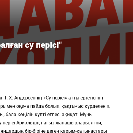
алған су перісі"
Г. Х. Андерсеннің «Су перісі» атты ертегісінің
рымен оқиға пайда болып, қақтығыс күрделеніп,
, бала көңілін күпті етпесі ақиқат. Мұны
 перісі Ариэльдің нағыз жанашырлары, яғни,
яндардың бір-біріне деген қарым-қатынастары