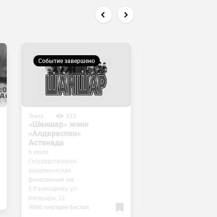
Событие завершено
Событие завершен
Театр
323
Театр
10310
«Шаншар» және
«Тақиялы періш
«Алдараспан»
спектаклі
Астанада
6 июля
Государственная
академическая
26 июля
филармония им.
BIArt, Сығанақ көшесі, 
Е.Рахмадиева, ул.
5000 теңгеден бастап
Кенесары, 32
9000 теңгеден бастап