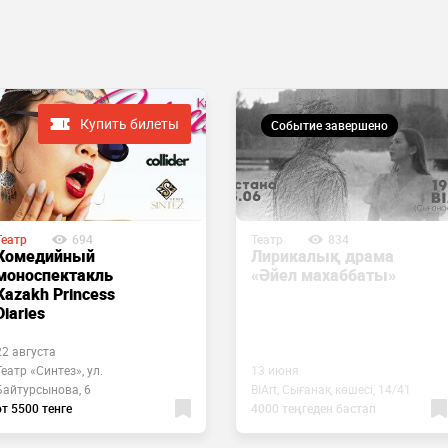
Купить билеты
Событие завершено
Театр
694
Театр
834
Комедийный
Лирикалық драма
моноспектакль
«Әйел махаббаты»
Kazakh Princess
Diaries
22 августа
Театр «Синтез», ул.
13 июня
Байтурсынова, 6
BIArt, Сығанақ көшесі, 14/41
от 5500 тенге
4000 теңгеден бастап