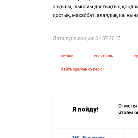
арқылы, шынайы достықтың қандай 
достық, махаббат, адалдық шыңына 
Дата публикации: 04.07.2017
астана
спектакль
ку
Қайта оралған су перісі
Отметьт
Я пойду!
чтобы о
Вконтакте