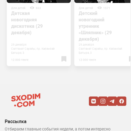
Для детей
863
Для детей
1571
Детская
Детский
новогодняя
новогодний
дискотека (29
утренник
декабря)
«Шляпник» (29
декабря)
29 декабря
29 декабря
Салтанат Сарайы, пр. Кабанбай
Салтанат Сарайы, пр. Кабанбай
Батыра, 3⁣⁣⠀
Батыра, 3⁣⁣⠀
12 000 тенге
12 000 тенге
Рассылка
Отбираем главные события недели, а потом интересно