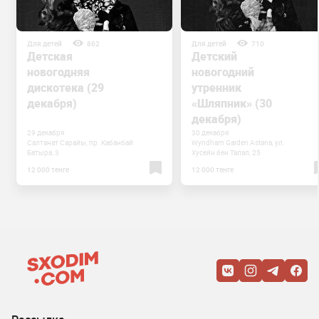
Для детей
862
Для детей
710
Детская
Детский
новогодняя
новогодний
дискотека (29
утренник
декабря)
«Шляпник» (30
декабря)
29 декабря
30 декабря
Салтанат Сарайы, пр. Кабанбай
Wyndham Garden Astana, ул.
Батыра, 3⁣⁣⠀
Хусейн бен Талал, 25
12 000 тенге
12 000 тенге