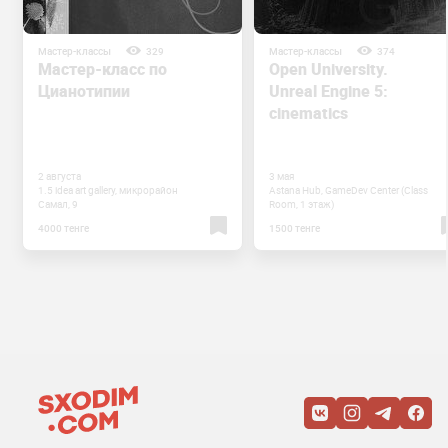
Мастер-классы
329
Мастер-классы
374
Мастер-класс по
Open University.
Цианотипии
Unreal Engine 5:
cinematics
2 августа
3 мая
1.5 idea art gallery, микрорайон
Astana Hub, GameDev Center (Class
Самал, 9
Room, 1 этаж)
4000 тенге
1500 тенге