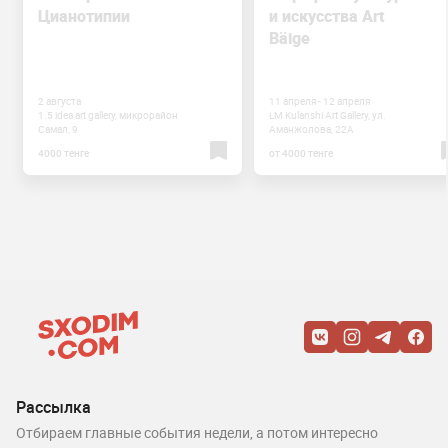
Цианотипии
и искусства Art
Bäige
2 августа
11 апреля - 12 апреля
1.5 idea art gallery, микрорайон
LM Kulanshi Art Gallery, ул.
Самал, 9
Аманжолова, 22А
4000 тенге
от 4000 тенге
Рассылка
Отбираем главные события недели, а потом интересно