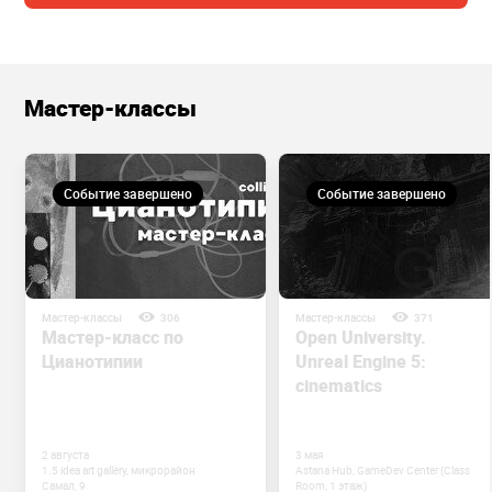
Мастер-классы
Событие завершено
Событие завершено
Мастер-классы
306
Мастер-классы
371
Мастер-класс по
Open University.
Цианотипии
Unreal Engine 5:
cinematics
2 августа
3 мая
1.5 idea art gallery, микрорайон
Astana Hub, GameDev Center (Class
Самал, 9
Room, 1 этаж)