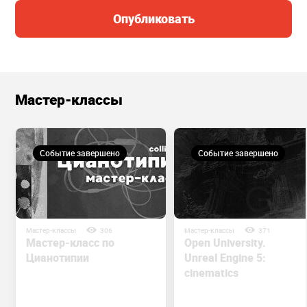
Опубликовать
Мастер-классы
Событие завершено
Событие завершено
Мастер-классы
306
Мастер-классы
371
Мастер-класс по
Open University.
Цианотипии
Unreal Engine 5:
cinematics