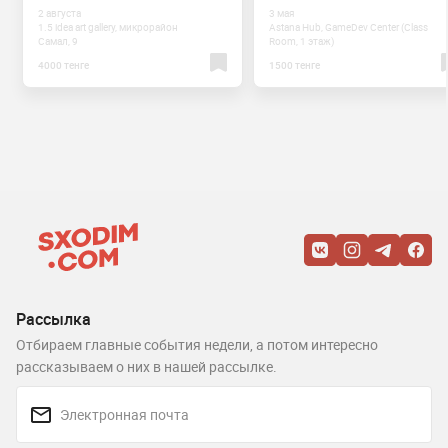
2 августа
3 мая
1.5 idea art gallery, микрорайон
Astana Hub, GameDev Center (Class
Самал, 9
Room, 1 этаж)
4000 тенге
1500 тенге
Рассылка
Отбираем главные события недели, а потом интересно
рассказываем о них в нашей рассылке.