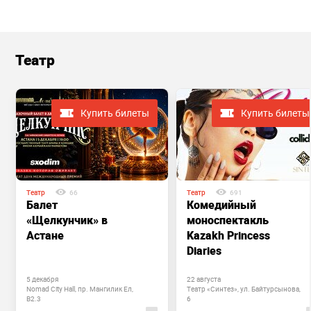
Театр
Купить билеты
Купить билеты
Театр
66
Театр
691
Балет
Комедийный
«Щелкунчик» в
моноспектакль
Астане
Kazakh Princess
Diaries
5 декабря
22 августа
Nomad City Hall, пр. Мангилик Ел,
Театр «Синтез», ул. Байтурсынова,
B2.3
6