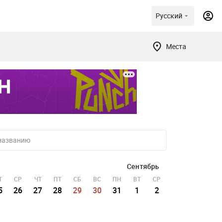
Русский
Места
Сентябрь
Т
СР
ЧТ
ПТ
СБ
ВС
ПН
ВТ
СР
ЧТ
ПТ
СБ
5
26
27
28
29
30
31
1
2
3
4
5