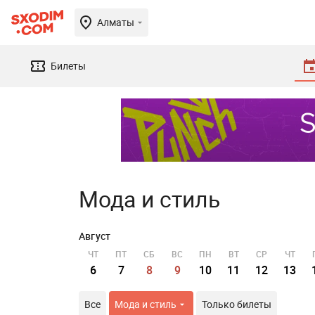
Алматы
Билеты
Мода и стиль
Август
ЧТ
ПТ
СБ
ВС
ПН
ВТ
СР
ЧТ
6
7
8
9
10
11
12
13
Все
Мода и стиль
Только билеты