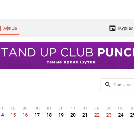
Афиша
Журнал
ПТ
СБ
ВС
ПН
ВТ
СР
ЧТ
ПТ
СБ
ВС
ПН
В
14
15
16
17
18
19
20
21
22
23
24
2