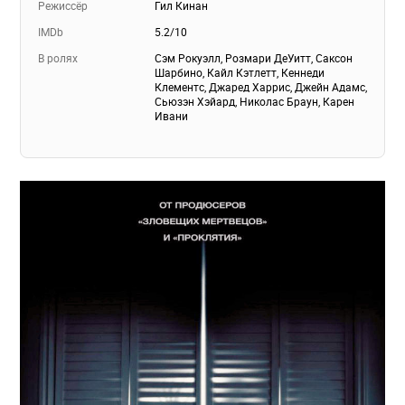
Режиссёр
Гил Кинан
IMDb
5.2/10
В ролях
Сэм Рокуэлл, Розмари ДеУитт, Саксон
Шарбино, Кайл Кэтлетт, Кеннеди
Клементс, Джаред Харрис, Джейн Адамс,
Сьюзэн Хэйард, Николас Браун, Карен
Ивани