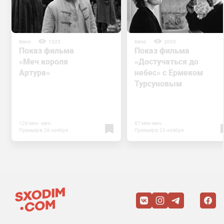
Кино
1523
Кино
2093
Показ фильма
Показ фильма
«Меч короля
«Достучаться до
Артура»
небес» с Ермеком
Турсуновым
126 мин. мин.
87 мин мин.
Премьера: 26 ноября
Премьера: 23 ноября