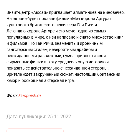
Визит-центр «Аюсай» приглашает алматинцев на киновечер.
На экране будет показан фильм «Меч короля Артура»
культового британского режиссера Гая Риччи.
Легенда о короле Артуре и его мече - одна из самых
популярных в мире, о ней написано и снято множество книг
и фильмов. Но Гай Ричи, знаменитый ироничным
гангстерским стилем, невероятным драйвом и
неожиданными развязками, сумел привнести свои
фирменные фишки и в эту средневековую историю и
показать ее действительно с неожиданной стороны.
Зрителе ждет закрученный сюжет, настоящий британский
юмор и роскошная актерская игра.
Фото:
kinopoisk.ru
Дата публикации: 25.11.2022