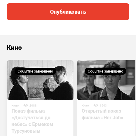
Опубликовать
Кино
Событие завершено
Событие завершено
Кино
2088
Кино
1543
Показ фильма
Открытый показ
«Достучаться до
фильма «Her Job»
небес» с Ермеком
Турсуновым