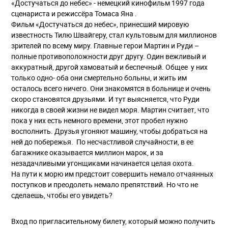
«Достучаться до небес» - немецкий кинофильм 1997 года
сценариста и режиссёра Томаса Яна .
Фильм «Достучаться до небес», принесший мировую
известность Тилю Швайгеру, стал культовым для миллионов
зрителей по всему миру. Главные герои Мартин и Руди –
полные противоположности друг другу. Один вежливый и
аккуратный, другой хамоватый и беспечный. Общее у них
только одно- оба они смертельно больны, и жить им
осталось всего ничего. Они знакомятся в больнице и очень
скоро становятся друзьями. И тут выясняется, что Руди
никогда в своей жизни не видел моря. Мартин считает, что
пока у них есть немного времени, этот пробел нужно
восполнить. Друзья угоняют машину, чтобы добраться на
ней до побережья. По несчастливой случайности, в ее
багажнике оказывается миллион марок, и за
незадачливыми угонщиками начинается целая охота.
На пути к морю им предстоит совершить немало отчаянных
поступков и преодолеть немало препятствий. Но что не
сделаешь, чтобы его увидеть?
Вход по пригласительному билету, который можно получить