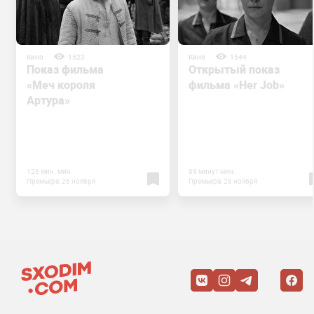
Кино
1523
Кино
1544
Показ фильма
Открытый показ
«Меч короля
фильма «Her Job»
Артура»
126 мин. мин.
89 минут мин.
Премьера: 26 ноября
Премьера: 28 ноября