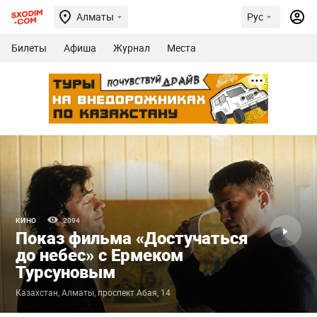
Алматы
Рус
Билеты
Афиша
Журнал
Места
КИНО
2094
Показ фильма «Достучаться
до небес» с Ермеком
Турсуновым
Казахстан, Алматы, проспект Абая, 14