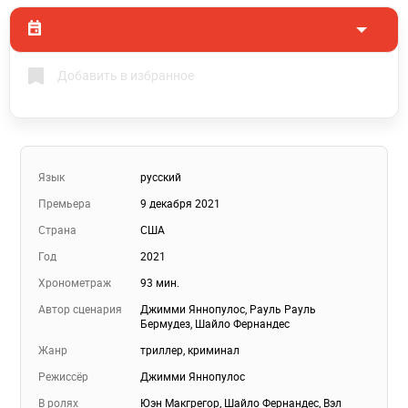
Добавить в избранное
Язык
русский
Премьера
9 декабря 2021
Страна
США
Год
2021
Хронометраж
93 мин.
Автор сценария
Джимми Яннопулос
,
Рауль Рауль
Бермудез
,
Шайло Фернандес
Жанр
триллер
,
криминал
Режиссёр
Джимми Яннопулос
В ролях
Юэн Макгрегор
,
Шайло Фернандес
,
Вэл