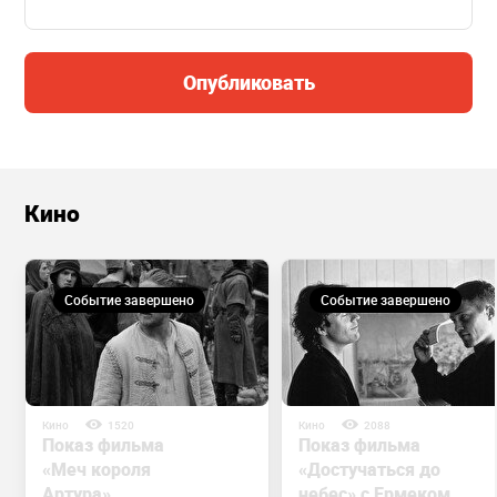
Опубликовать
Кино
Событие завершено
Событие завершено
Кино
1520
Кино
2088
Показ фильма
Показ фильма
«Меч короля
«Достучаться до
Артура»
небес» с Ермеком