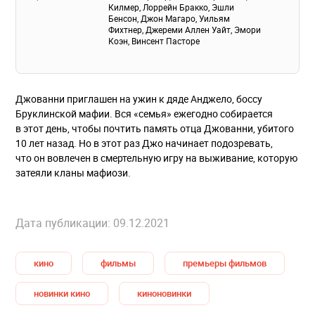
Килмер
,
Лоррейн Бракко
,
Эшли
Бенсон
,
Джон Магаро
,
Уильям
Фихтнер
,
Джереми Аллен Уайт
,
Эмори
Коэн
,
Винсент Пасторе
Джованни приглашен на ужин к дяде Анджело, боссу
Бруклинской мафии. Вся «семья» ежегодно собирается
в этот день, чтобы почтить память отца Джованни, убитого
10 лет назад. Но в этот раз Джо начинает подозревать,
что он вовлечен в смертельную игру на выживание, которую
затеяли кланы мафиози.
Дата публикации: 09.12.2021
кино
фильмы
премьеры фильмов
новинки кино
киноновинки