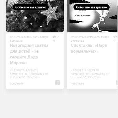
Событие завершено
Событие завершено
Спектакли в камерном театре
5
Спектакли в камерном театре
Ермашова
99
Ермашова
44
Новогодняя сказка
Спектакль: «Пара
для детей «Не
нормальных»
сердите Деда
Мороза»
25 декабря - 4 января
7 декабря - 27 декабря
Камерный театр Ермашова, ул.
Камерный театр Ермашова, ул.
Щепкина, 35, ЖК «Дуэт»
Щепкина, 35, ЖК «Дуэт»
3000 тенге
4000 тенге