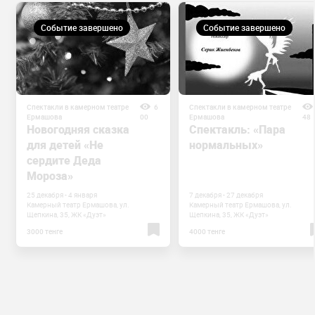
Событие завершено
Событие завершено
Спектакли в камерном театре
6
Спектакли в камерном театре
Ермашова
00
Ермашова
48
Новогодняя сказка
Спектакль: «Пара
для детей «Не
нормальных»
сердите Деда
Мороза»
25 декабря - 4 января
7 декабря - 27 декабря
Камерный театр Ермашова, ул.
Камерный театр Ермашова, ул.
Щепкина, 35, ЖК «Дуэт»
Щепкина, 35, ЖК «Дуэт»
3000 тенге
4000 тенге