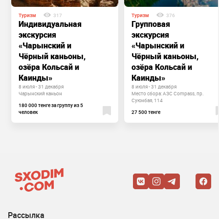
Туризм
317
Туризм
376
Индивидуальная
Групповая
экскурсия
экскурсия
«Чарынский и
«Чарынский и
Чёрный каньоны,
Чёрный каньоны,
озёра Кольсай и
озёра Кольсай и
Каинды»
Каинды»
8 июля - 31 декабря
8 июля - 31 декабря
Чарынский каньон
Место сбора: АЗС Compass, пр.
Суюнбая, 114
180 000 тенге за группу из 5
человек
27 500 тенге
Рассылка