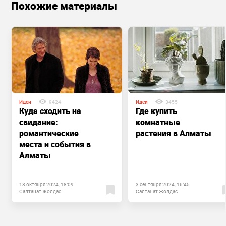
Похожие материалы
Идеи
9424
Идеи
3455
Куда сходить на
Где купить
свидание:
комнатные
романтические
растения в Алматы
места и события в
Алматы
18 октября 2024, 18:09
3 сентября 2024, 16:45
Салтанат Жолдас
Салтанат Жолдас