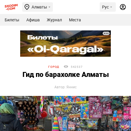
Алматы
Рус
Билеты
Афиша
Журнал
Места
ГОРОД
542537
Гид по барахолке Алматы
Автор: Яннис