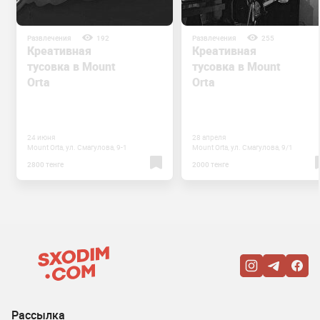
Развлечения
192
Развлечения
255
Креативная
Креативная
тусовка в Mount
тусовка в Mount
Orta
Orta
24 июня
28 апреля
Mount Orta, ул. Смагулова, 9-1
Mount Orta, ул. Смагулова, 9/1
2800 тенге
2000 тенге
Рассылка