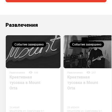
Развлечения
Событие завершено
Событие завершено
Развлечения
193
Развлечения
257
Креативная
Креативная
тусовка в Mount
тусовка в Mount
Orta
Orta
24 июня
28 апреля
Mount Orta, ул. Смагулова, 9-1
Mount Orta, ул. Смагулова, 9/1