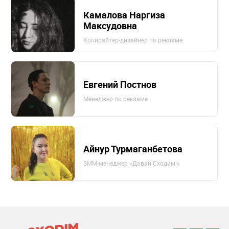
Камалова Наргиза
Максудовна
Копирайтер-дизайнер по рекламе
Евгений Постнов
Менеджер по рекламе
Айнур Турмаганбетова
SMM-менеджер «Давай Сходим!»