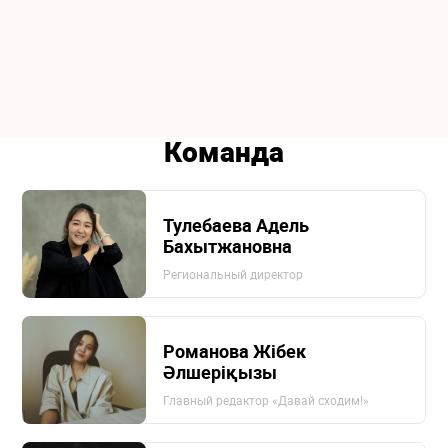
Команда
Тулебаева Адель
Бахытжановна
Региональный директор
Романова Жiбек
Әлшеріқызы
Главный редактор «Давай сходим!»