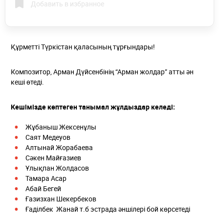
Добавить в избранное
Құрметті Түркістан қаласының тұрғындары!
Композитор, Арман Дүйсенбінің “Арман жолдар” атты ән
кеші өтеді.
Кешімізде көптеген танымал жұлдыздар келеді:
Жұбаныш Жексенұлы
Саят Медеуов
Алтынай Жорабаева
Сәкен Майғазиев
Ұлықпан Жолдасов
Тамара Асар
Абай Бегей
Ғазизхан Шекербеков
Ғаділбек Жанай т.б эстрада әншілері бой көрсетеді