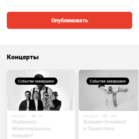
Опубликовать
Концерты
Событие завершено
Событие завершено
Концерты
545
Концерты
2808
Жұбаныш
Концерт Dosekesh
Жексенұлының
в Туркестане
концерті