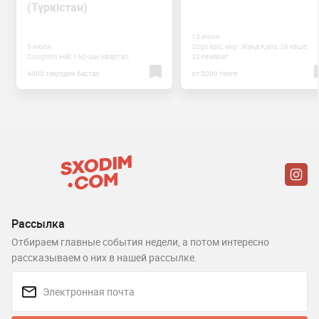
(Түркістан)
13 июня
5 июля
Ozge epic, мкр. Жаңа Қала, 36 көше,
Congress Hall, 160-шы квартал,
32 ғимарат
4000 теңгеден бастап
от 5000 тенге
Рассылка
Отбираем главные события недели, а потом интересно
рассказываем о них в нашей рассылке.