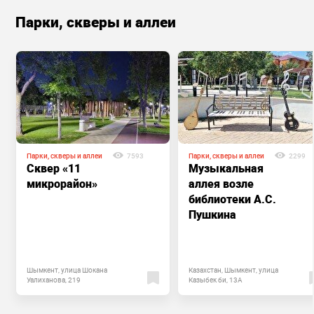
Парки, скверы и аллеи
Парки, скверы и аллеи
7593
Парки, скверы и аллеи
2299
Сквер «11
Музыкальная
микрорайон»
аллея возле
библиотеки А.С.
Пушкина
Шымкент, улица Шокана
Казахстан, Шымкент, улица
Уалиханова, 219
Казыбек би, 13А