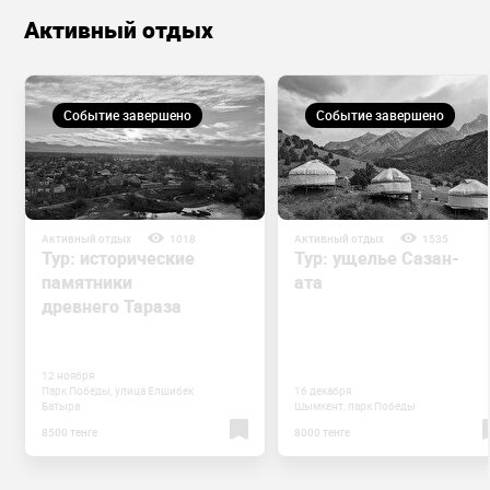
Активный отдых
Событие завершено
Событие завершено
Активный отдых
1018
Активный отдых
1535
Тур: исторические
Тур: ущелье Сазан-
памятники
ата
древнего Тараза
12 ноября
Парк Победы, улица Елшибек
16 декабря
Батыра
Шымкент, парк Победы
8500 тенге
8000 тенге