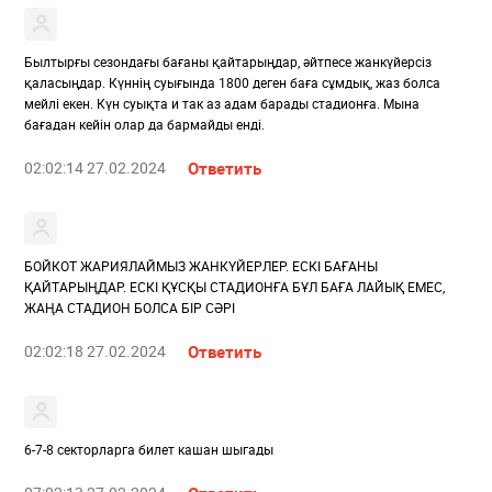
Былтырғы сезондағы бағаны қайтарыңдар, әйтпесе жанкүйерсіз
қаласыңдар. Күннің суығында 1800 деген баға сұмдық, жаз болса
мейлі екен. Күн суықта и так аз адам барады стадионға. Мына
бағадан кейін олар да бармайды енді.
02:02:14 27.02.2024
Ответить
БОЙКОТ ЖАРИЯЛАЙМЫЗ ЖАНКҮЙЕРЛЕР. ЕСКІ БАҒАНЫ
ҚАЙТАРЫҢДАР. ЕСКІ ҚҰСҚЫ СТАДИОНҒА БҰЛ БАҒА ЛАЙЫҚ ЕМЕС,
ЖАҢА СТАДИОН БОЛСА БІР СӘРІ
02:02:18 27.02.2024
Ответить
6-7-8 секторларга билет кашан шыгады