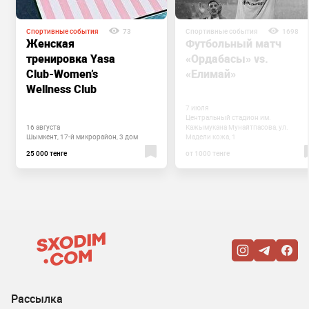
Спортивные события
73
Спортивные события
1698
Женская
Футбольный матч
тренировка Yasa
«Ордабасы» vs.
Club-Women’s
«Елимай»
Wellness Club
7 июля
Центральный стадион им.
16 августа
Кажымукана Мунайтпасова, ул.
Шымкент, 17-й микрорайон, 3 дом
Мадели кожа, 1
25 000 тенге
от 1000 тенге
Рассылка