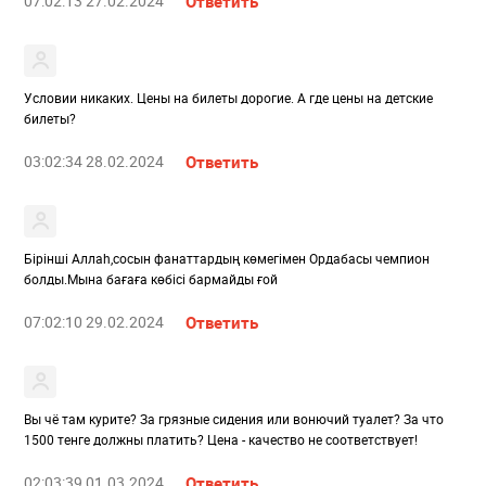
07:02:13 27.02.2024
Ответить
Условии никаких. Цены на билеты дорогие. А где цены на детские
билеты?
03:02:34 28.02.2024
Ответить
Бірінші Аллаһ,сосын фанаттардың көмегімен Ордабасы чемпион
болды.Мына бағаға көбісі бармайды ғой
07:02:10 29.02.2024
Ответить
Вы чё там курите? За грязные сидения или вонючий туалет? За что
1500 тенге должны платить? Цена - качество не соответствует!
02:03:39 01.03.2024
Ответить