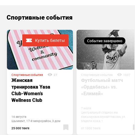
Спортивные события
Купить билеты
Событие завершено
Спортивные события
27
Спортивные события
1697
Женская
Футбольный матч
тренировка Yasa
«Ордабасы» vs.
Club-Women’s
«Елимай»
Wellness Club
7 июля
Центральный стадион им.
16 августа
Кажымукана Мунайтпасова, ул.
Шымкент, 17-й микрорайон, 3 дом
Мадели кожа, 1
25 000 тенге
от 1000 тенге