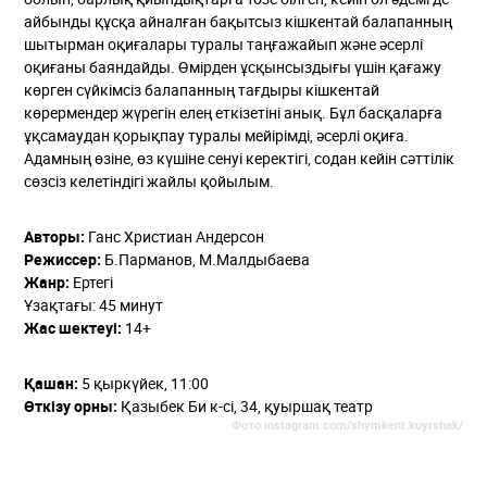
айбынды құсқа айналған бақытсыз кішкентай балапанның
шытырман оқиғалары туралы таңғажайып және әсерлі
оқиғаны баяндайды. Өмірден ұсқынсыздығы үшін қағажу
көрген сүйкімсіз балапанның тағдыры кішкентай
көрермендер жүрегін елең еткізетіні анық. Бұл басқаларға
ұқсамаудан қорықпау туралы мейірімді, әсерлі оқиға.
Адамның өзіне, өз күшіне сенуі керектігі, содан кейін сәттілік
сөзсіз келетіндігі жайлы қойылым.
Авторы:
Ганс Христиан Андерсон
Режиссер:
Б.Парманов, М.Малдыбаева
Жанр:
Ертегі
Ұзақтағы: 45 минут
Жас шектеуі:
14+
Қашан:
5
қыркүйек, 11:00
Өткізу орны:
Қазыбек Би к-сі, 34, қуыршақ театр
Фото
instagram.com/shymkent.kuyrshak/