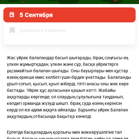
5 Сентября
Добавить в избранное
Жас үйрек балапандар басып шығарады, бірақ соңғысы ең
үлкен жұмыртқадан, үлкен және сұр, басқа үйректерге
ұқсамайтын балапан шығады. Оны бауырлары мен құстар
өзінің ерекше емес келбеті үшін бірден ұнатпады. Балапанды
ұрып-соғып, қысып, қуып жіберді, тіпті анасы оны жек көре
бастады. Үйрек құс ауласынан қашып кетті. Жабайы
аққуларды көргенде, ол олардың сұлулығына таңданып,
көлдегі орманда жүзуді шешті. бірақ суда өзінің көрінісін
көрді ол өзі әдемі аққуға айналды. Бұрынғы үйрек Балапан
аққулардың отбасында бақытқа кенелді.
Ертегіде басқалардың қорлығы мен жеккөрушілігіне тап
болып, барлық қиындықтарға төзе білген, кейін ол әдемі де