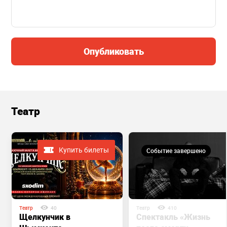
Опубликовать
Театр
Купить билеты
Событие завершено
Театр
40
Театр
410
Щелкунчик в
Спектакль «Жизнь