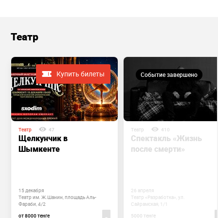
Театр
Купить билеты
Событие завершено
Театр
47
Театр
410
Щелкунчик в
Спектакль «Жизнь
Шымкенте
после смерти»
15 декабря
26 апреля
Театр им. Ж.Шанин, площадь Аль-
Театр «Разработка», ул.
Фараби, 4/2
Сайрамская, 1/1
от 8000 тенге
5000 тенге