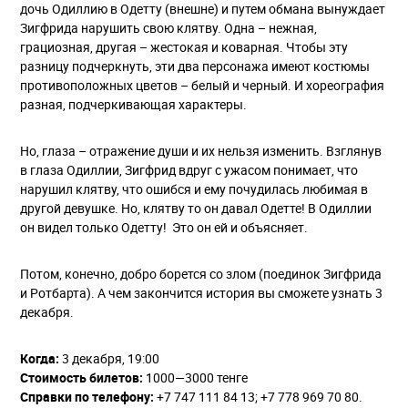
дочь Одиллию в Одетту (внешне) и путем обмана вынуждает
Зигфрида нарушить свою клятву. Одна – нежная,
грациозная, другая – жестокая и коварная. Чтобы эту
разницу подчеркнуть, эти два персонажа имеют костюмы
противоположных цветов – белый и черный. И хореография
разная, подчеркивающая характеры.
Но, глаза – отражение души и их нельзя изменить. Взглянув
в глаза Одиллии, Зигфрид вдруг с ужасом понимает, что
нарушил клятву, что ошибся и ему почудилась любимая в
другой девушке. Но, клятву то он давал Одетте! В Одиллии
он видел только Одетту! Это он ей и объясняет.
Потом, конечно, добро борется со злом (поединок Зигфрида
и Ротбарта). А чем закончится история вы сможете узнать 3
декабря.
Когда:
3 декабря, 19:00
Стоимость билетов:
1000—3000 тенге
Справки по телефону:
+7 747 111 84 13; +7 778 969 70 80.