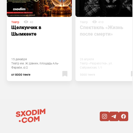
Театр
40
Театр
410
Щелкунчик в
Спектакль «Жизнь
Шымкенте
после смерти»
15 декабря
26 апреля
Театр им. Ж.Шанин, площадь Аль-
Театр «Разработка», ул.
Фараби, 4/2
Сайрамская, 1/1
от 8000 тенге
5000 тенге