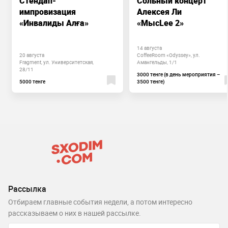
Стендап-
Сольный концерт
импровизация
Алексея Ли
«Инвалиды Алға»
«МысLee 2»
14 августа
20 августа
CoffeeRoom «Odyssey», ул.
Fragment, ул. Университетская,
Амангельды, 1/1
28/11
3000 тенге (в день мероприятия –
5000 тенге
3500 тенге)
Рассылка
Отбираем главные события недели, а потом интересно
рассказываем о них в нашей рассылке.