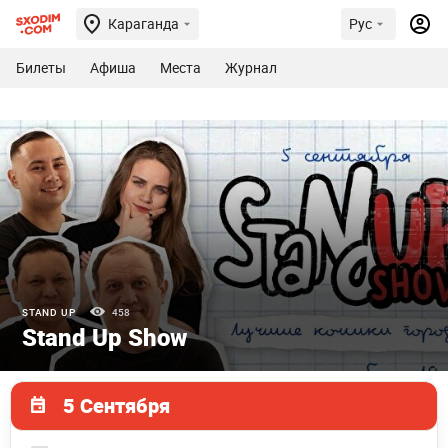
Караганда
Рус
Билеты
Афиша
Места
Журнал
STAND UP
458
Stand Up Show
5 Сентября