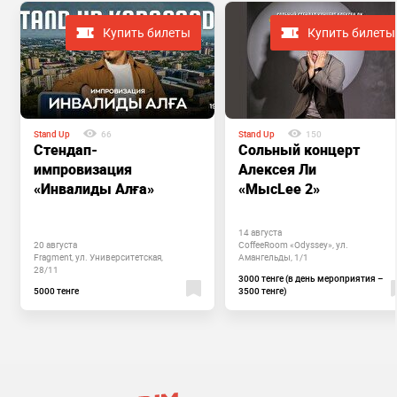
Купить билеты
Купить билеты
Stand Up
66
Stand Up
150
Стендап-
Сольный концерт
импровизация
Алексея Ли
«Инвалиды Алға»
«МысLee 2»
14 августа
20 августа
CoffeeRoom «Odyssey», ул.
Fragment, ул. Университетская,
Амангельды, 1/1
28/11
3000 тенге (в день мероприятия –
5000 тенге
3500 тенге)