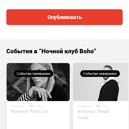
Опубликовать
События в “Ночной клуб Boho”
Событие завершено
Событие завершено
Концерты
1789
Концерты
1025
Концерт Mary Gu
Концерт Леши
Свик