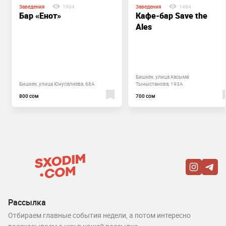
Заведения
1904
Заведения
1484
Бар «Енот»
Кафе-бар Save the
Ales
Бишкек, улица Касыма
Бишкек, улица Юнусалиева, 68А
Тыныстанова, 193А
800 сом
700 сом
Рассылка
Отбираем главные события недели, а потом интересно