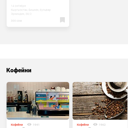
14 октября
Кыргызстан, Бишкек, бульвар
Эркиндик, 38/2
300 сом
Кофейни
Кофейни
1941
Кофейни
1962