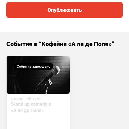
Опубликовать
События в “Кофейня «А ля де Поля»”
Событие завершено
Stand Up
1020
Stand up comedy в
«А ля де Поля»