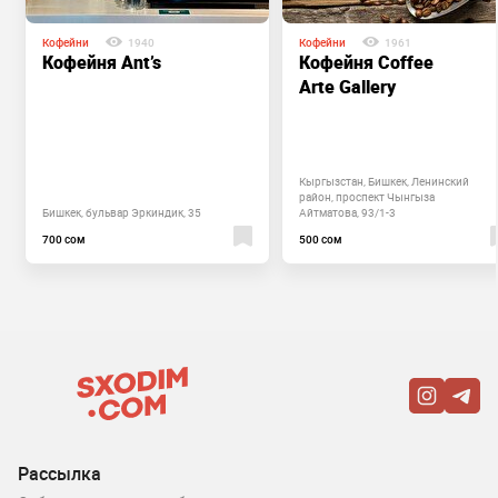
Кофейни
1940
Кофейни
1961
Кофейня Ant’s
Кофейня Coffee
Arte Gallery
Кыргызстан, Бишкек, Ленинский
район, проспект Чынгыза
Бишкек, бульвар Эркиндик, 35
Айтматова, 93/1-3
700 сом
500 сом
Рассылка