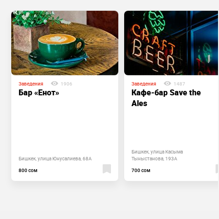
Заведения
1906
Заведения
1487
Бар «Енот»
Кафе-бар Save the
Ales
Бишкек, улица Касыма
Бишкек, улица Юнусалиева, 68А
Тыныстанова, 193А
800 сом
700 сом