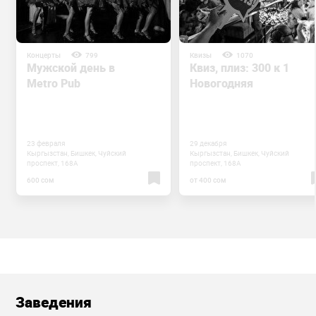
Концерты
799
Квизы
1070
Мужской день в
Квиз, плиз: 300 к 1
Metro Pub
Новогодняя
23 февраля
29 декабря
Кыргызстан, Бишкек, Чуйский
Кыргызстан, Бишкек, Чуйский
проспект, 168А
проспект, 168А
600 сом
от 400 сом
Заведения