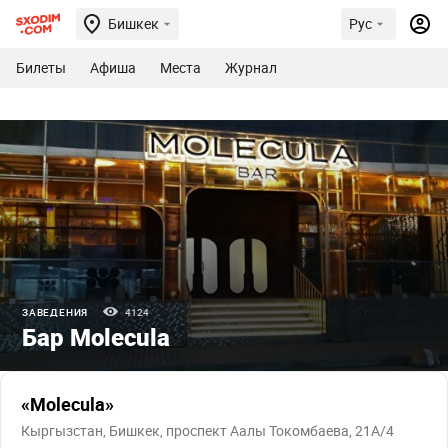
Бишкек
Рус
Билеты
Афиша
Места
Журнал
ЗАВЕДЕНИЯ
4124
Бар Molecula
«Molecula»
Кыргызстан, Бишкек, проспект Аалы Токомбаева, 21А/4