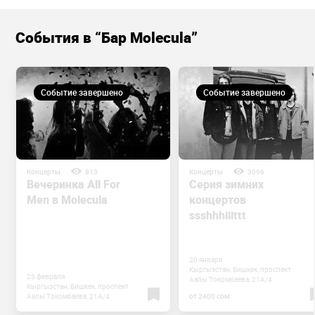
События в “Бар Molecula”
Событие завершено
Событие завершено
Концерты
813
Концерты
3096
Вечеринка All For
Cерия зимних
Men в Molecula
концертов
ssshhhiiittt
20 января
Кыргызстан, Бишкек, проспект
23 февраля
Аалы Токомбаева, 21А/4
Кыргызстан, Бишкек, проспект
Аалы Токомбаева, 21А/4
от 2400 сом