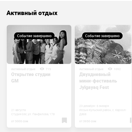
Активный отдых
Событие завершено
Событие завершено
Активный отдых
715
Активный отдых
1092
Открытие студии
Двухдневный
GM
мини-фестиваль
Jylgayaq Fest
23 декабря - 6 января
21 августа
Иссык-Кульский район, с. Кароол-
Студия GM, ул. Панфилова, 178
Дёбё
от 5000 сом
от 3950 сом