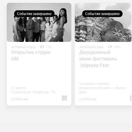
Событие завершено
Событие завершено
Активный отдых
715
Активный отдых
1091
Открытие студии
Двухдневный
GM
мини-фестиваль
Jylgayaq Fest
23 декабря - 6 января
21 августа
Иссык-Кульский район, с. Кароол-
Студия GM, ул. Панфилова, 178
Дёбё
от 5000 сом
от 3950 сом