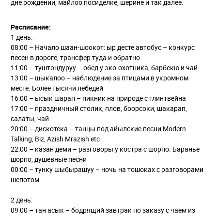
дне рождении, майлоо посиделке, шерине и так далее.
Расписание:
1 день:
08:00 – Начало шаан-шоокот: ыр десте автобус – конкурс
песен в дороге, трансфер туда и обратно
11:00 – туштондуруу – обед у эко-охотника, барбекю и чай
13:00 – шыкалоо – наблюдение за птицами в укромном
месте. Более тысячи лебедей
16:00 – ысык шарап – пикник на природе с глинтвейна
17:00 – праздничный столик, плов, боорсоки, шакарап,
салаты, чай
20:00 – дискотека – танцы под айылские песни Modern
Talking, Biz, Azish Mrazish etc
22:00 – казан деми – разговоры у костра с шорпо. Баранье
шорпо, душевные песни
00:00 – тунку шыбырашуу – ночь на тошоках с разговорами
шепотом
2 день:
09:00 – тан асык – бодрящий завтрак по заказу с чаем из